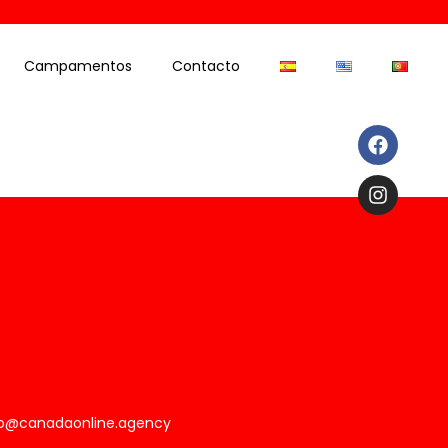
Campamentos
Contacto
fo@canadaonline.agency