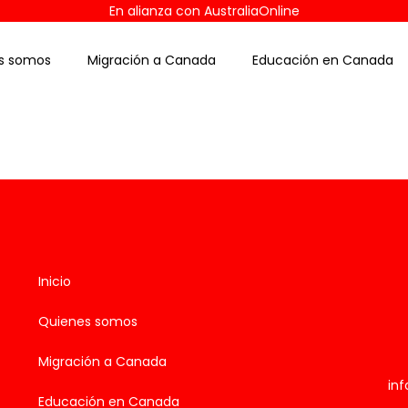
En alianza con AustraliaOnline
s somos
Migración a Canada
Educación en Canada
Inicio
Quienes somos
Migración a Canada
in
Educación en Canada