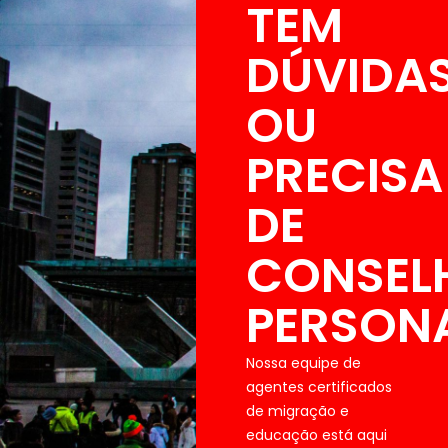
TEM
DÚVIDA
OU
PRECISA
DE
CONSEL
PERSON
Nossa equipe de
agentes certificados
de migração e
educação está aqui