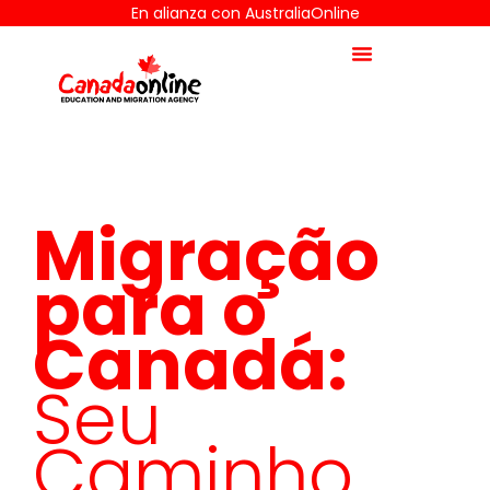
En alianza con AustraliaOnline
Migração
para o
Canadá:
Seu
Caminho