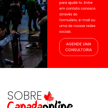
para ajudá-lo. Entre
em contato conosco
através do
formulário, e-mail ou
uma de nossas redes
sociais.
AGENDE UMA
CONSULTORIA
SOBRE A